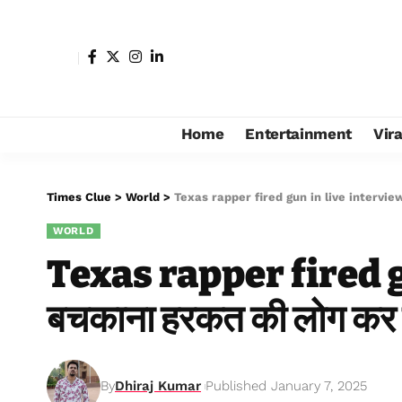
Home
Entertainment
Vir
Times Clue
>
World
>
Texas rapper fired gun in live interview, 
WORLD
Texas rapper fired g
बचकाना हरकत की लोग कर रह
By
Dhiraj Kumar
Published January 7, 2025